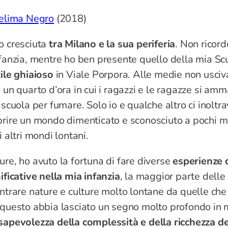
elima Negro
(2018)
o cresciuta
tra Milano e la sua periferia
. Non ricord
fanzia, mentre ho ben presente quello della mia Scu
tile ghiaioso
in Viale Porpora. Alle medie non usciv
 un quarto d’ora in cui i ragazzi e le ragazze si a
 scuola per fumare. Solo io e qualche altro ci inoltr
rire un mondo dimenticato e sconosciuto a pochi met
i altri mondi lontani.
re, ho avuto la fortuna di fare diverse
esperienze 
ificative nella mia infanzia
, la maggior parte delle
ntrare nature e culture molto lontane da quelle che
questo abbia lasciato un segno molto profondo in m
sapevolezza della complessità e della ricchezza de