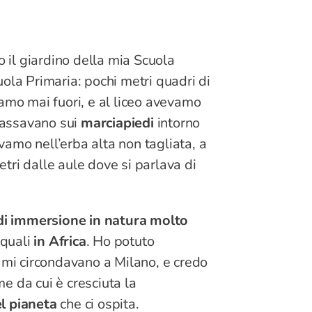
o il giardino della mia Scuola
ola Primaria: pochi metri quadri di
amo mai fuori, e al liceo avevamo
mmassavano sui
marciapiedi
intorno
avamo nell’erba alta non tagliata, a
ri dalle aule dove si parlava di
di immersione in natura molto
 quali
in Africa
. Ho potuto
 mi circondavano a Milano, e credo
e da cui è cresciuta la
l pianeta
che ci ospita.