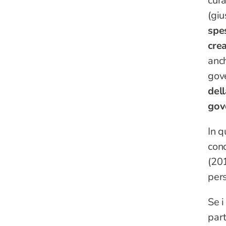
cura
(gi
spes
cre
anch
gove
dell
gove
In 
cond
(201
per
Se i
par