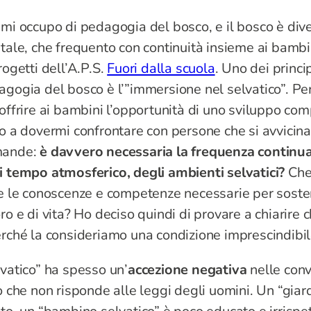
mi occupo di pedagogia del bosco, e il bosco è div
tale, che frequento con continuità insieme ai bambi
rogetti dell’A.P.S.
Fuori dalla scuola
. Uno dei princi
gogia del bosco è l’”immersione nel selvatico”. Pe
offrire ai bambini l’opportunità di uno sviluppo co
o a dovermi confrontare con persone che si avvicin
ande:
è davvero necessaria la frequenza continua,
i tempo atmosferico, degli ambienti selvatici?
Che
e le conoscenze e competenze necessarie per sostene
ro e di vita? Ho deciso quindi di provare a chiarire c
rché la consideriamo una condizione imprescindibil
vatico” ha spesso un’
accezione negativa
nelle conv
ò che non risponde alle leggi degli uomini. Un “giar