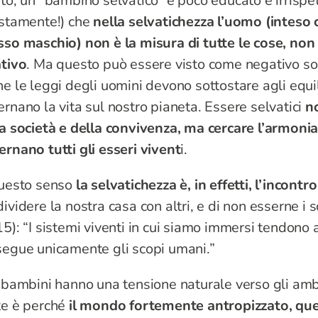
to, un “bambino selvatico” è poco educato e irrispet
ustamente!) che
nella selvatichezza l’uomo (inteso
so maschio) non è la misura di tutte le cose, non è
ativo
. Ma questo può essere visto come negativo s
e le leggi degli uomini devono sottostare agli equi
rnano la vita sul nostro pianeta. Essere selvatici
no
a società e della convivenza, ma cercare l’armonia 
rnano tutti gli esseri vivent
i.
questo senso
la selvatichezza è, in effetti, l’incontro
ividere la nostra casa con altri, e di non esserne i
5): “I sistemi viventi in cui siamo immersi tendono
segue unicamente gli scopi umani.”
 bambini hanno una tensione naturale verso gli ambi
te è perché
il mondo fortemente antropizzato, quel