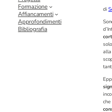
Formazione
di
S
Affiancamenti
Approfondimenti
Son
Bibliografia
d’In
cor
solo
alla
scop
tant
Eppu
sign
inco
che 
con