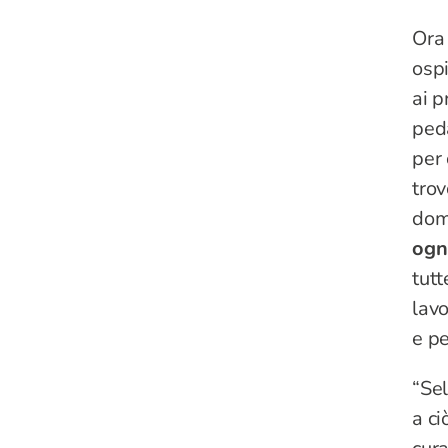
Ora 
ospi
ai p
peda
per 
trov
dom
ogn
tutt
lavo
e pe
“Sel
a ci