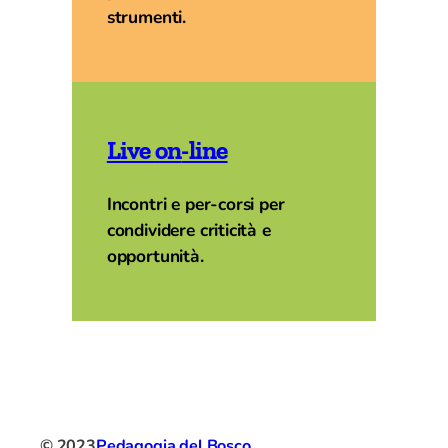
strumenti.
Live
on
-line
Incontri e per-corsi per
condividere criticità e
opportunità.
© 2023
Pedagogia del Bosco